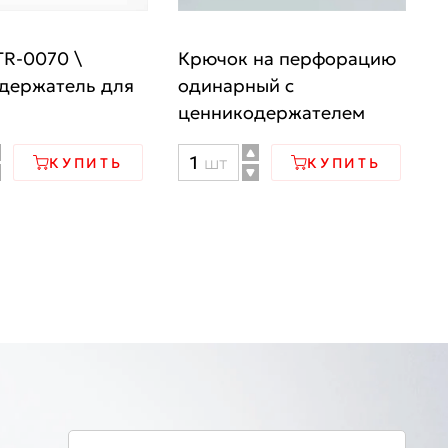
TR-0070 \
Крючок на перфорацию
держатель для
одинарный с
ценникодержателем
ство
Количество
шт
КУПИТЬ
КУПИТЬ
товара
-
Крючок
на
перфорацию
одинарный
одержатель
с
ценникодержателем