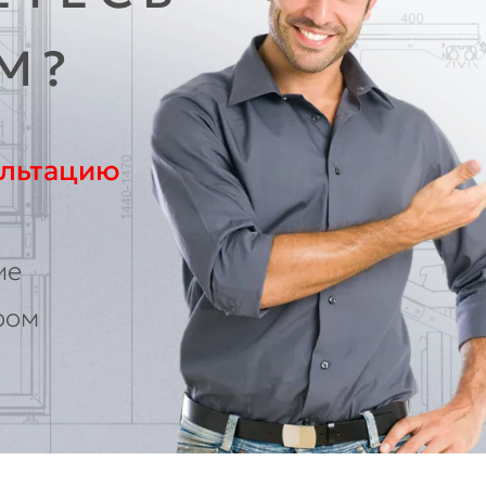
М?
ультацию
ие
ром