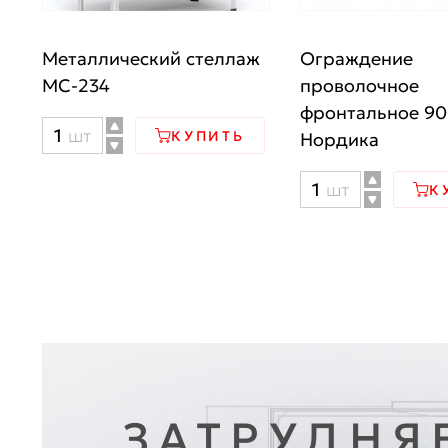
Металлический стеллаж
Ограждение
МС-234
проволочное
фронтальное 90
Количество
шт
КУПИТЬ
Нордика
товара
Количество
шт
Металлический
К
товара
стеллаж
Ограждение
МС-234
проволочное
фронтальное
90
мм
Нордика
ЗАТРУДНЯ