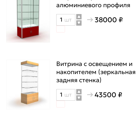
алюминиевого профиля
38000 ₽
Количество
шт
товара
Витрина
каркасная,
из
алюминиевого
Витрина с освещением и
накопителем (зеркальная
профиля
задняя стенка)
43500 ₽
Количество
шт
товара
Витрина
с
освещением
и