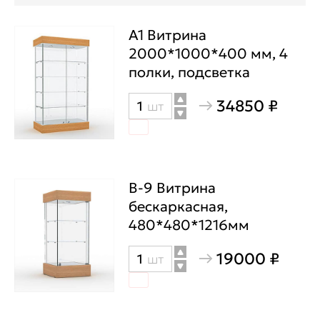
А1 Витрина
2000*1000*400 мм, 4
полки, подсветка
34850 ₽
Количество
шт
товара
А1
Витрина
2000*1000*400
В-9 Витрина
мм,
бескаркасная,
480*480*1216мм
4
полки,
19000 ₽
Количество
шт
подсветка
товара
В-9
Витрина