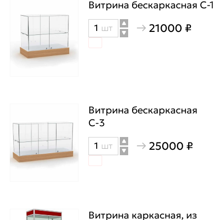
освещением
Витрина бескаркасная С-1
21000 ₽
Количество
шт
товара
Витрина
бескаркасная
С-1
Витрина бескаркасная
С-3
25000 ₽
Количество
шт
товара
Витрина
бескаркасная
С-3
Витрина каркасная, из