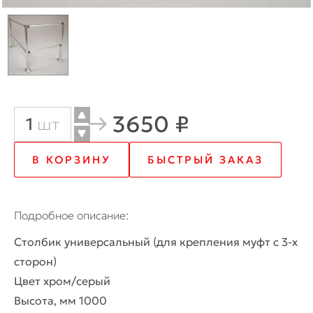
3650 ₽
Количество
шт
товара
В КОРЗИНУ
БЫСТРЫЙ ЗАКАЗ
Столбик
универсальный
Подробное описание
(для
Столбик универсальный (для крепления муфт с 3-х
крепления
сторон)
муфт
Цвет хром/серый
Высота, мм 1000
с