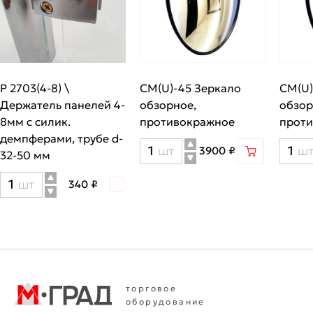
P 2703(4-8) \
CM(U)-45 Зеркало
CM(U)
Держатель панелей 4-
обзорное,
обзо
8мм с силик.
противокражное
прот
демпферами, трубе d-
Количество
Кол
шт
ш
3900 ₽
32-50 мм
товара
тов
Количество
шт
340 ₽
CM(U)-45
CM(
товара
Зеркало
\
P
обзорное,
Зер
2703(4-
противокражное
обз
8)
про
\
торговое
Держатель
оборудование