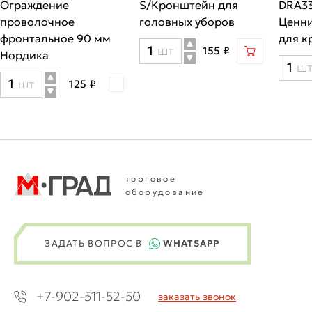
Ограждение
S/Кронштейн для
DRA33
проволочное
головных уборов
Ценн
фронтальное 90 мм
для к
Количество
шт
155 ₽
Нордика
Кол
ш
товара
Количество
шт
125 ₽
тов
S/
товара
DRA
Кронштейн
Ограждение
TR-
для
проволочное
007
головных
фронтальное
\
уборов
90
торговое
Цен
оборудование
мм
для
Нордика
крю
ЗАДАТЬ ВОПРОС
В
WHATSAPP
+7-902-511-52-50
заказать звонок