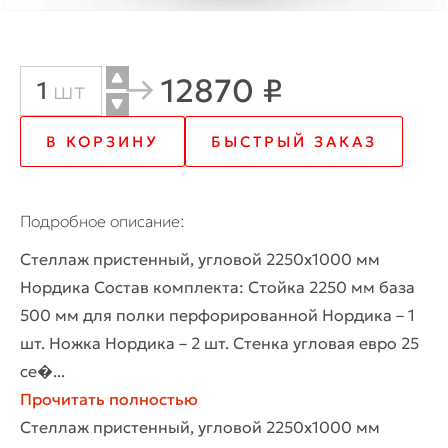
12870 ₽
Количество
шт
товара
В КОРЗИНУ
БЫСТРЫЙ ЗАКАЗ
Стеллаж
торговый
Подробное описание
пристенный
Стеллаж пристенный, угловой 2250х1000 мм
угловой
Нордика Состав комплекта: Стойка 2250 мм база
2200х500
500 мм для полки перфорированной Нордика – 1
шт. Ножка Нордика – 2 шт. Стенка угловая евро 25
мм
се�...
с
Прочитать полностью
Стеллаж пристенный, угловой 2250х1000 мм
полками