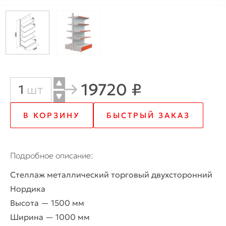
19720 ₽
Количество
шт
товара
В КОРЗИНУ
БЫСТРЫЙ ЗАКАЗ
Стеллаж
торговый
Подробное описание
двухсторонний
Стеллаж металлический торговый двухсторонний
1500*1000
Нордика
мм
Высота — 1500 мм
Ширина — 1000 мм
с