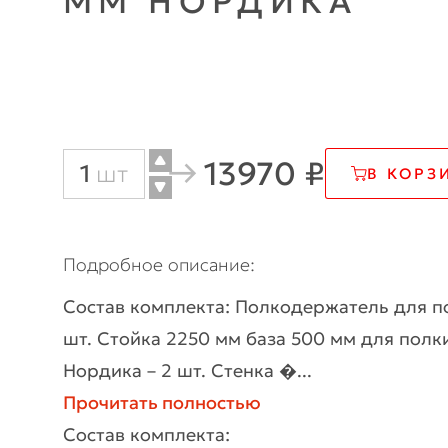
ММ НОРДИКА
13970 ₽
Количество
шт
В КОРЗ
товара
Стеллаж
Подробное описание
пристенный
Состав комплекта: Полкодержатель для п
2250х1000
шт. Стойка 2250 мм база 500 мм для полк
мм
Нордика – 2 шт. Стенка �...
Нордика
Прочитать полностью
Состав комплекта: