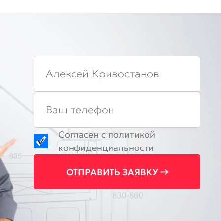
с
одержателем
ценникодержателем
Согласен с
политикой
конфиденциальности
ОТПРАВИТЬ ЗАЯВКУ →