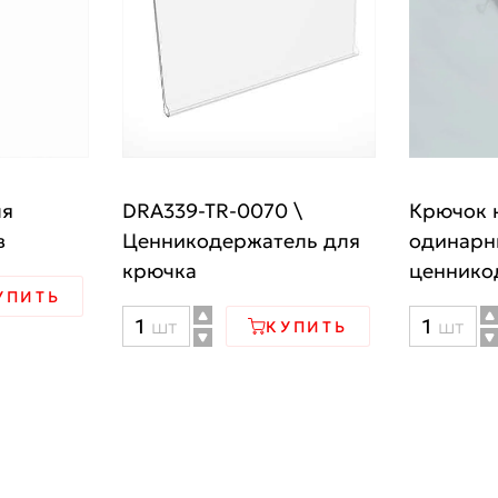
ля
DRA339-TR-0070 \
Крючок 
в
Ценникодержатель для
одинарн
крючка
ценнико
УПИТЬ
Количество
Количе
шт
шт
КУПИТЬ
товара
товара
DRA339-
Крючок
TR-
на
0070
перфор
\
одинар