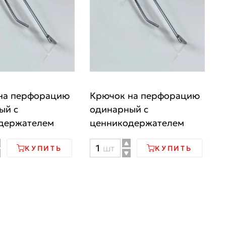
на перфорацию
Крючок на перфорацию
ый с
одинарный с
держателем
ценникодержателем
ство
Количество
шт
КУПИТЬ
КУПИТЬ
товара
Крючок
на
ацию
перфорацию
ный
одинарный