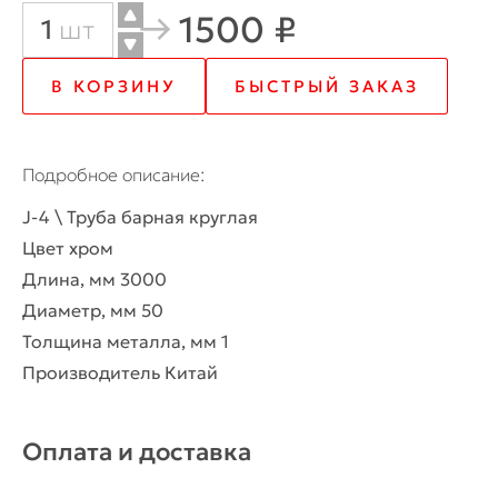
1500 ₽
Количество
шт
товара
В КОРЗИНУ
БЫСТРЫЙ ЗАКАЗ
J-
4
Подробное описание
\
J-4 \ Труба барная круглая
Труба
Цвет хром
барная
Длина, мм 3000
Диаметр, мм 50
круглая
Толщина металла, мм 1
Производитель Китай
Оплата и доставка