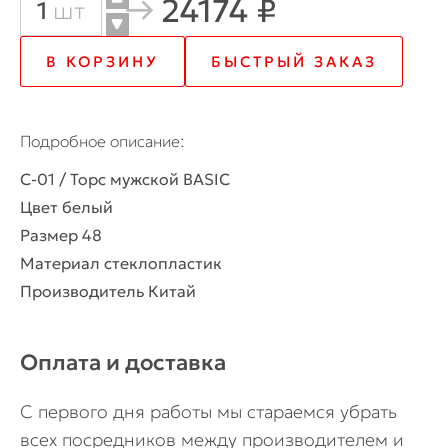
24174 ₽
Количество
шт
товара
В КОРЗИНУ
БЫСТРЫЙ ЗАКАЗ
C-
01
Подробное описание
/
C-01 / Торс мужской BASIC
Торс
Цвет белый
мужской
Размер 48
Материал стеклопластик
BASIC
Производитель Китай
Оплата и доставка
С первого дня работы мы стараемся убрать
всех посредников между производителем и