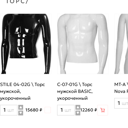
ТОРС/
STILE 04-02G \ Торс
C-07-01G \ Торс
MT-A 
мужской,
мужской BASIC,
Nova P
укороченный
укороченный
Кол
ш
Количество
Количество
шт
шт
15680 ₽
12260 ₽
тов
товара
товара
MT-
STILE
C-
A