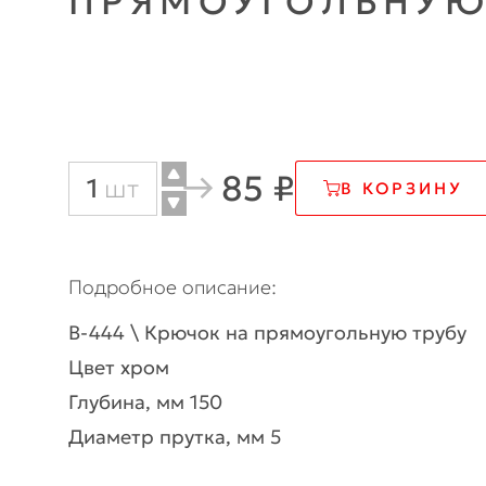
ПРЯМОУГОЛЬНУЮ
85 ₽
Количество
шт
В КОРЗИНУ
товара
B-
Подробное описание
444
B-444 \ Крючок на прямоугольную трубу
\
Цвет хром
Крючок
Глубина, мм 150
на
Диаметр прутка, мм 5
прямоугольную