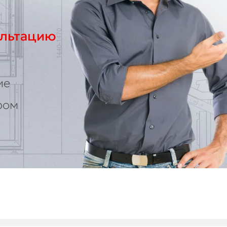
ультацию
ие
ром